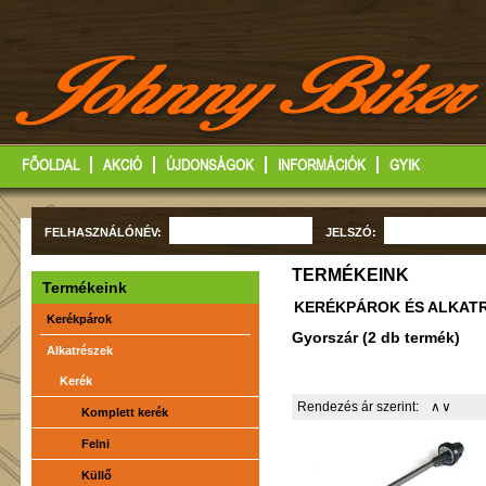
FŐOLDAL
AKCIÓ
ÚJDONSÁGOK
INFORMÁCIÓK
GYIK
FELHASZNÁLÓNÉV:
JELSZÓ:
TERMÉKEINK
Termékeink
KERÉKPÁROK ÉS ALKAT
Kerékpárok
Gyorszár (2 db termék)
Alkatrészek
Kerék
Rendezés ár szerint:
∧
∨
Komplett kerék
Felni
Küllő