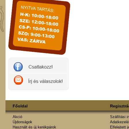
Főoldal
Regisztrá
Akció
Szállítási 
Újdonságok
Adatkezelés
Használt és új kerékpárok
Elfelejtett 