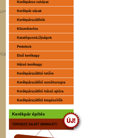
Kerékpáros ruházat
Kerékpár vázak
Kerékpárszállítók
Kilométeróra
Katalógusok,Újságok
Pedeleck
Első kerékagy
Hátsó kerékagy
Kerékpárszállitó tetőre
Kerékpárszállító vonóhorogra
Kerékpárszállító hátsó ajtóra
Kerékpárszállító kiegészítők
Kerékpár építés
TERVEZZ SAJÁT BRINGÁT!