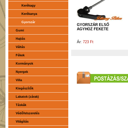
Kerékagy
Kerékanya
Gyorszár
GYORSZÁR ELSŐ
AGYHOZ FEKETE
Gumi
Hajtás
Ár:
723 Ft
Váltás
Fékek
Kormányok
Nyergek
Villa
Kiegészítők
Lakatok (zárak)
Táskák
Védőfelszerelés
Világítás