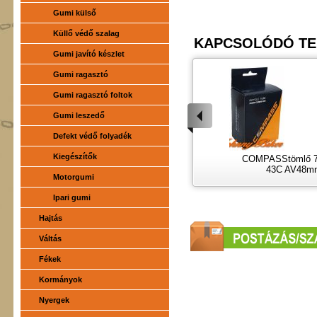
Gumi külső
Küllő védő szalag
KAPCSOLÓDÓ T
Gumi javító készlet
Gumi ragasztó
Gumi ragasztó foltok
Gumi leszedő
Defekt védő folyadék
Kiegészítők
COMPASStömlő 7
43C AV48m
Motorgumi
Ipari gumi
Hajtás
Váltás
Fékek
Kormányok
Nyergek