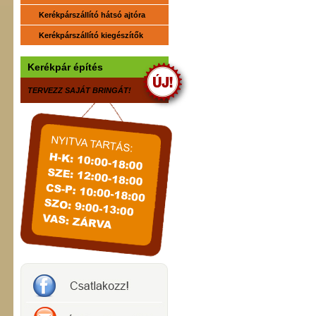
Kerékpárszállító hátsó ajtóra
Kerékpárszállító kiegészítők
Kerékpár építés
TERVEZZ SAJÁT BRINGÁT!