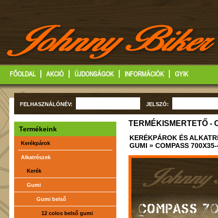
FŐOLDAL
AKCIÓ
ÚJDONSÁGOK
INFORMÁCIÓK
GYIK
FELHASZNÁLÓNÉV:
JELSZÓ:
TERMÉKISMERTETŐ - C
Termékeink
KERÉKPÁROK ÉS ALKATR
Kerékpárok
GUMI
» COMPASS 700X35-
Alkatrészek
Kerék
Gumi
Gumi belső
COMPASS 70
12 colos belső gumi