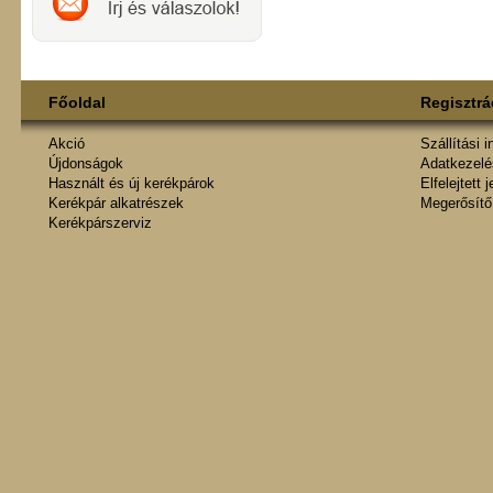
Főoldal
Regisztrá
Akció
Szállítási 
Újdonságok
Adatkezelés
Használt és új kerékpárok
Elfelejtett 
Kerékpár alkatrészek
Megerősítő
Kerékpárszerviz