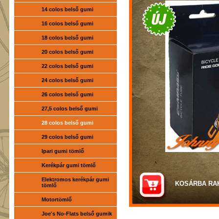
14 colos belső gumi
16 colos belső gumi
18 colos belső gumi
20 colos belső gumi
22 colos belső gumi
24 colos belső gumi
26 colos belső gumi
27,5 colos belső gumi
28 colos belső gumi
29 colos belső gumi
Ipari gumi tömlő
Kerékpár gumi tömlő
Elektromos kerékpár gumi
tömlő
Motortömlő
Joe's No-Flats belső gumik