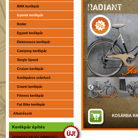
RADIANT
BMX kerékpár
Gyerek kerékpár
Roller
Egyedi kerékpár
Elektromos kerékpár
Camping kerékpár
Single Speed
Cruiser kerékpár
Kerékpáros utánfutó
Gravel kerékpár
Fitness kerékpár
Fat Bike kerékpár
Alkatrészek
Kerékpár építés
TERVEZZ SAJÁT BRINGÁT!