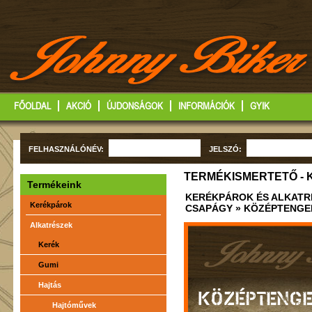
FŐOLDAL
AKCIÓ
ÚJDONSÁGOK
INFORMÁCIÓK
GYIK
FELHASZNÁLÓNÉV:
JELSZÓ:
TERMÉKISMERTETŐ -
Termékeink
KERÉKPÁROK ÉS ALKATR
Kerékpárok
CSAPÁGY
» KÖZÉPTENGE
Alkatrészek
Kerék
Gumi
Hajtás
KÖZÉPTENGE
Hajtóművek