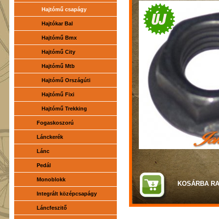
Hajtómű csapágy
Hajtókar Bal
Hajtómű Bmx
Hajtómű City
Hajtómű Mtb
Hajtómű Országúti
Hajtómű Fixi
Hajtómű Trekking
Fogaskoszorú
Lánckerék
Lánc
Pedál
Monoblokk
Integrált középcsapágy
Láncfeszitő