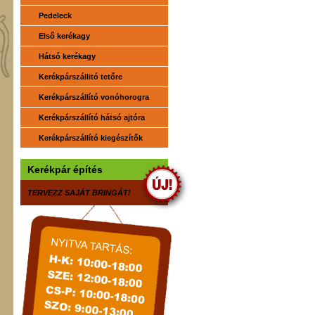
Pedeleck
Első kerékagy
Hátsó kerékagy
Kerékpárszállitó tetőre
Kerékpárszállító vonóhorogra
Kerékpárszállító hátsó ajtóra
Kerékpárszállító kiegészítők
Kerékpár építés
TERVEZZ SAJÁT BRINGÁT!