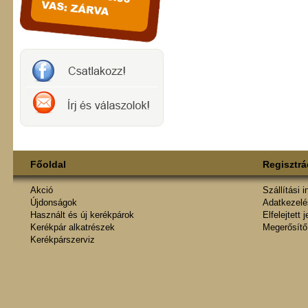
Főoldal
Regisztrá
Akció
Szállítási 
Újdonságok
Adatkezelés
Használt és új kerékpárok
Elfelejtett 
Kerékpár alkatrészek
Megerősítő
Kerékpárszerviz