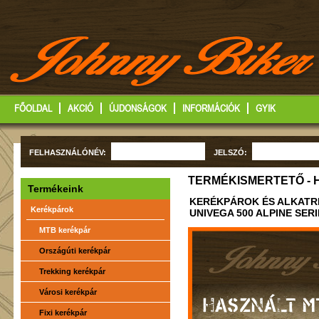
FŐOLDAL
AKCIÓ
ÚJDONSÁGOK
INFORMÁCIÓK
GYIK
FELHASZNÁLÓNÉV:
JELSZÓ:
TERMÉKISMERTETŐ - 
Termékeink
KERÉKPÁROK ÉS ALKATR
Kerékpárok
UNIVEGA 500 ALPINE SER
MTB kerékpár
Országúti kerékpár
Trekking kerékpár
Városi kerékpár
HASZNÁLT M
Fixi kerékpár