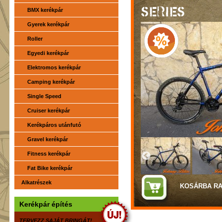
SERIES
BMX kerékpár
Gyerek kerékpár
Roller
Egyedi kerékpár
Elektromos kerékpár
Camping kerékpár
Single Speed
Cruiser kerékpár
Kerékpáros utánfutó
Gravel kerékpár
Fitness kerékpár
Fat Bike kerékpár
Alkatrészek
Kerékpár építés
TERVEZZ SAJÁT BRINGÁT!