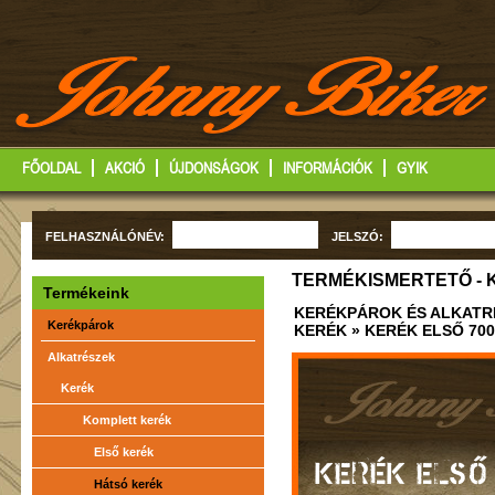
FŐOLDAL
AKCIÓ
ÚJDONSÁGOK
INFORMÁCIÓK
GYIK
FELHASZNÁLÓNÉV:
JELSZÓ:
TERMÉKISMERTETŐ - 
Termékeink
KERÉKPÁROK ÉS ALKATR
Kerékpárok
KERÉK
» KERÉK ELSŐ 70
Alkatrészek
Kerék
Komplett kerék
Első kerék
KERÉK ELSŐ
Hátsó kerék