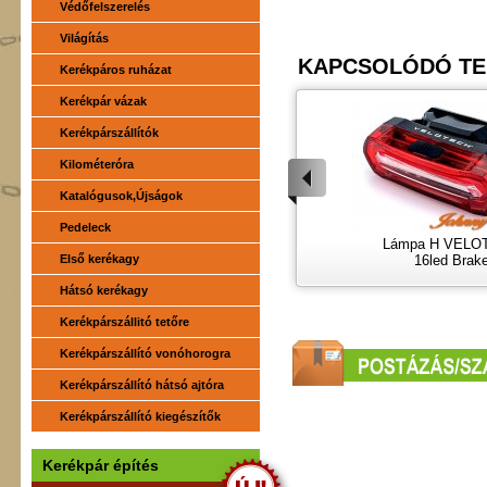
Védőfelszerelés
Világítás
KAPCSOLÓDÓ T
Kerékpáros ruházat
Kerékpár vázak
Kerékpárszállítók
Kilométeróra
Katalógusok,Újságok
Pedeleck
kbetét Sinter
Shimano hátsó vált
Lámpa H VELO
P-01F
Első kerékagy
ALTUS 9S
16led Brak
Hátsó kerékagy
Kerékpárszállitó tetőre
Kerékpárszállító vonóhorogra
Kerékpárszállító hátsó ajtóra
Kerékpárszállító kiegészítők
Kerékpár építés