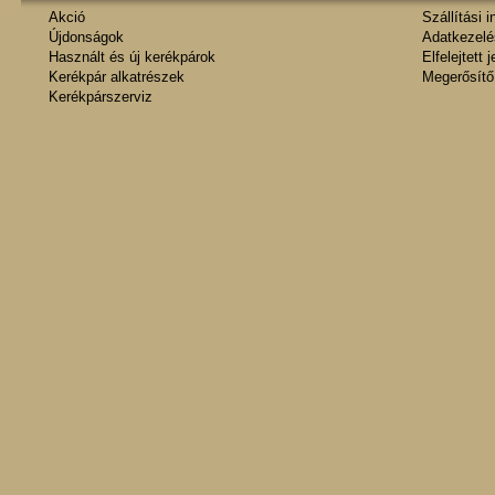
Akció
Szállítási 
Újdonságok
Adatkezelés
Használt és új kerékpárok
Elfelejtett 
Kerékpár alkatrészek
Megerősítő
Kerékpárszerviz