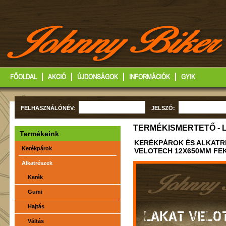
FŐOLDAL
AKCIÓ
ÚJDONSÁGOK
INFORMÁCIÓK
GYIK
FELHASZNÁLÓNÉV:
JELSZÓ:
TERMÉKISMERTETŐ - 
Termékeink
KERÉKPÁROK ÉS ALKATR
Kerékpárok
VELOTECH 12X650MM FE
Alkatrészek
Kerék
Gumi
Hajtás
LAKAT VELO
Váltás