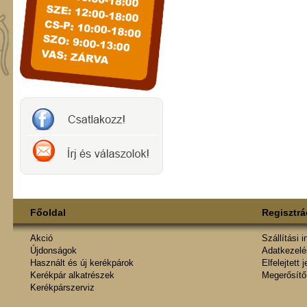
Főoldal
Regisztrá
Akció
Szállítási 
Újdonságok
Adatkezelés
Használt és új kerékpárok
Elfelejtett 
Kerékpár alkatrészek
Megerősítő
Kerékpárszerviz