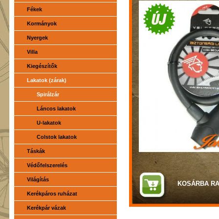
Fékek
Kormányok
Nyergek
Villa
Kiegészítők
Lakatok (zárak)
Spirálzár
Láncos lakatok
U-lakatok
Colstok lakatok
Táskák
Védőfelszerelés
Világítás
Kerékpáros ruházat
Kerékpár vázak